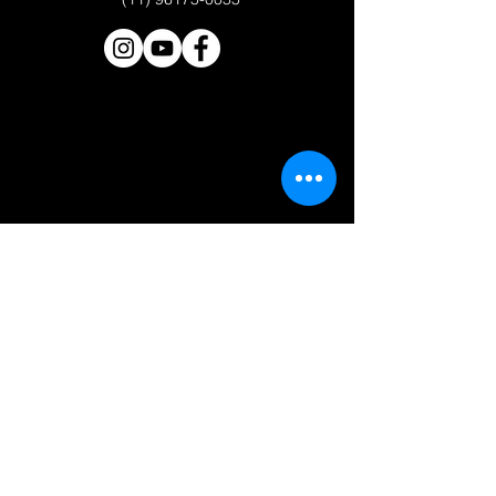
© 2024 -Primeira Igreja Batista da Lagoinha em Alphaville -
CNPJ
36.983.421
/0001-27
Endereço: Avenida Tamboré, 74
(11) 96175-0055
Bairro: Alphaville Industrial, Barueri/SP - CEP:
06460-000
Termos de uso
Política de Conteúdo
Política de
Privacidade