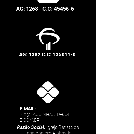
AG: 1268
- C.C: 45456-6
AG: 1382
C.C:
135011-0
E-MAIL:
PIX@LAGOINHAALPHAVILL
E.COM.BR
Razão Social:
Igreja Batista da
Lagoinha em Alphaville