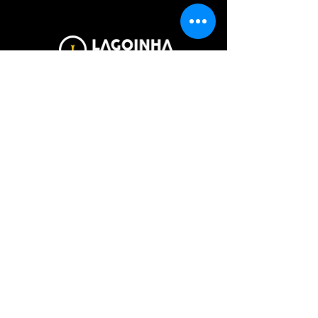
Avenida Tamboré, 74
Alphaville - Barueri/SP
06460-000
(11) 96175-0055