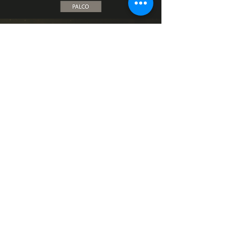
Junte-se a nós em
uma noite incrível dia
Escolha sua melhor sessão:
Sessão 1: Das 16h às 18h | Sessão 2: Das
19h às
21h
Comprando duas entradas, a segunda sai
pela metade do valor